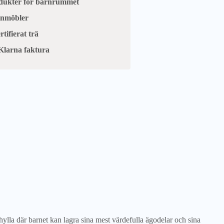
odukter för barnrummet
arnmöbler
tifierat trä
Klarna faktura
lla där barnet kan lagra sina mest värdefulla ägodelar och sina