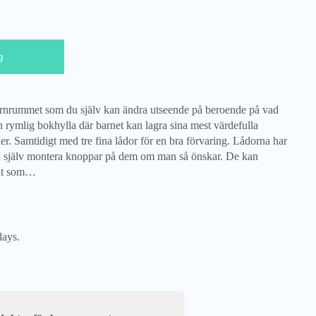
g
barnrummet som du själv kan ändra utseende på beroende på vad
n rymlig bokhylla där barnet kan lagra sina mest värdefulla
er. Samtidigt med tre fina lådor för en bra förvaring. Lådorna har
 själv montera knoppar på dem om man så önskar. De kan
rat som…
days.