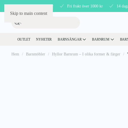
Störst på barnmöbler
Fri frakt över 1000 kr
14 dag
Skip to main content
OUTLET
NYHETER
BARNSÄNGAR
BARNRUM
BAR
Hem
Barnmöbler
Hyllor Barnrum – I olika former & färger