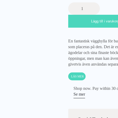
Vägghylla
med
tre
Lägg till i varukor
lådor,
natur
Cameleon
mängd
En fantastisk vägghylla för 
som placeras på den. Det är e
ägodelar och sina finaste böck
öppningar, men man kan även
givetvis även användas sepa
LÄS MER
Shop now. Pay within 30 
Se mer