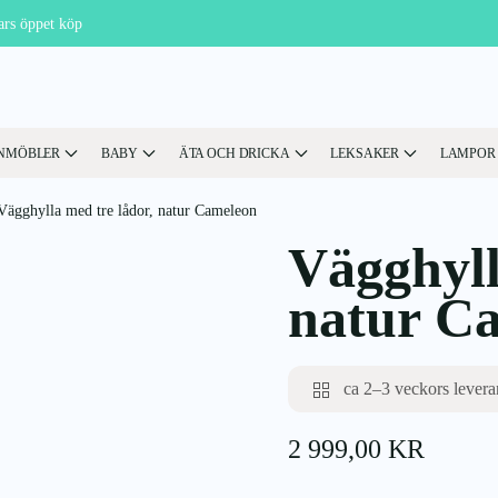
ars öppet köp
NMÖBLER
BABY
ÄTA OCH DRICKA
LEKSAKER
LAMPOR
Vägghylla med tre lådor, natur Cameleon
Vägghyll
natur C
ca 2–3 veckors levera
2 999,00
KR