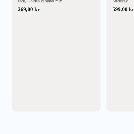
fack, Golden caramel mix
Stickstay
269,00
kr
599,00
k