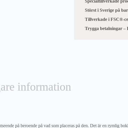
Specialtillverkade pr
Störst i Sverige på b
Tillverkade i FSC®-cer
Trygga betalningar – 
gare information
tseende på beroende på vad som placeras på den. Det är en rymlig bokhy