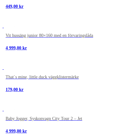
449,00
kr
NYTT
Vit hussäng junior 80×160 med en förvaringslåda
4 999,00
kr
NYTT
That`s mine, little duck väggklistermärke
179,00
kr
NYTT
Baby Jogger, Syskonvagn City Tour 2 – Jet
4 999,00
kr