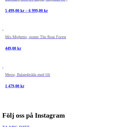
Prisintervall:
5 499,00
kr
–
6 999,00
kr
5
499,00 kr
till
6
NYTT
999,00 kr
Mrs Mighetto, poster The Rose Forest
449,00
kr
NYTT
Meow, Balansbräda med filt
1 479,00
kr
Följ oss på Instagram