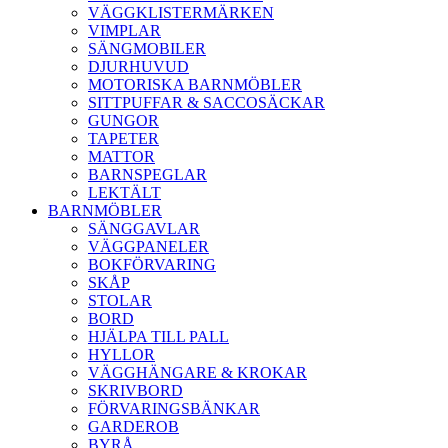
VÄGGKLISTERMÄRKEN
VIMPLAR
SÄNGMOBILER
DJURHUVUD
MOTORISKA BARNMÖBLER
SITTPUFFAR & SACCOSÄCKAR
GUNGOR
TAPETER
MATTOR
BARNSPEGLAR
LEKTÄLT
BARNMÖBLER
SÄNGGAVLAR
VÄGGPANELER
BOKFÖRVARING
SKÅP
STOLAR
BORD
HJÄLPA TILL PALL
HYLLOR
VÄGGHÄNGARE & KROKAR
SKRIVBORD
FÖRVARINGSBÄNKAR
GARDEROB
BYRÅ