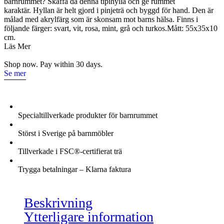
barnrummet? Skaffa då denna tipihylla och ge rummet
karaktär. Hyllan är helt gjord i pinjeträ och byggd för hand. Den är
målad med akrylfärg som är skonsam mot barns hälsa. Finns i
följande färger: svart, vit, rosa, mint, grå och turkos.Mått: 55x35x10
cm.
Läs Mer
Shop now. Pay within 30 days.
Se mer
Specialtillverkade produkter för barnrummet
Störst i Sverige på barnmöbler
Tillverkade i FSC®-certifierat trä
Trygga betalningar – Klarna faktura
Beskrivning
Ytterligare information