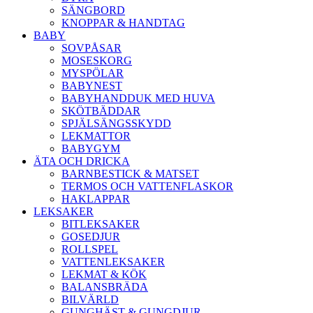
SÄNGBORD
KNOPPAR & HANDTAG
BABY
SOVPÅSAR
MOSESKORG
MYSPÖLAR
BABYNEST
BABYHANDDUK MED HUVA
SKÖTBÄDDAR
SPJÄLSÄNGSSKYDD
LEKMATTOR
BABYGYM
ÄTA OCH DRICKA
BARNBESTICK & MATSET
TERMOS OCH VATTENFLASKOR
HAKLAPPAR
LEKSAKER
BITLEKSAKER
GOSEDJUR
ROLLSPEL
VATTENLEKSAKER
LEKMAT & KÖK
BALANSBRÄDA
BILVÄRLD
GUNGHÄST & GUNGDJUR