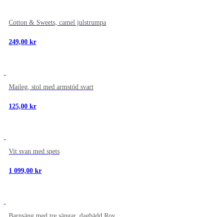
NYTT
Cotton & Sweets, camel julstrumpa
249,00
kr
NYTT
Maileg, stol med armstöd svart
125,00
kr
NYTT
Vit svan med spets
1 099,00
kr
NYTT
Barnsäng med tre sängar, dagbädd Roy