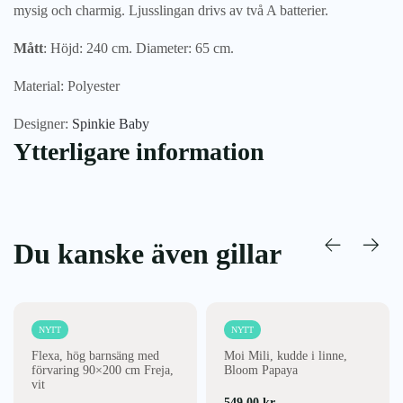
mysig och charmig. Ljusslingan drivs av två A batterier.
Mått
: Höjd: 240 cm. Diameter: 65 cm.
Material: Polyester
Designer:
Spinkie Baby
Ytterligare information
Du kanske även gillar
NYTT
NYTT
Flexa, hög barnsäng med
Moi Mili, kudde i linne,
förvaring 90×200 cm Freja,
Bloom Papaya
vit
549,00
kr