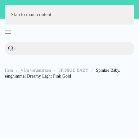
Störst på barnmöbler
Fri frakt över 1000 kr
14 dagars öppet köp
Skip to main content
Hem
Våra varumärken
SPINKIE BABY
Spinkie Baby,
sänghimmel Dreamy Light Pink Gold