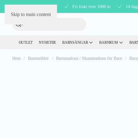
Störst på barnmöbler
Fri frakt över 1000 kr
14 dag
Skip to main content
OUTLET
NYHETER
BARNSÄNGAR
BARNRUM
BAR
Hem
Barnmöbler
Barnmadrass / Skummadrass för Barn
Barn