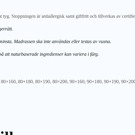
. Stoppningen är antiallergisk samt giftfritt och tillverkas av certifie
gerrätt.
insta. Madrassen ska inte användas eller testas av vuxna.
å att naturbaserade ingredienser kan variera i färg.
,
80×160
,
80×180
,
80×190
,
80×200
,
90×160
,
90×180
,
90×190
,
90×20