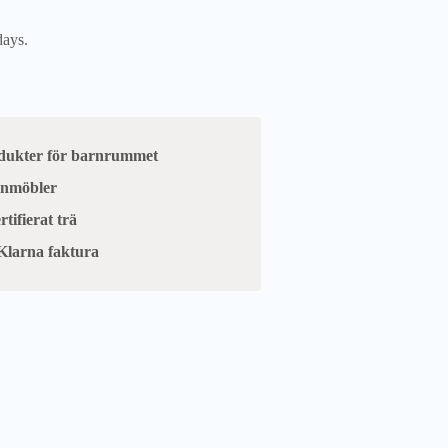
days.
odukter för barnrummet
arnmöbler
tifierat trä
Klarna faktura