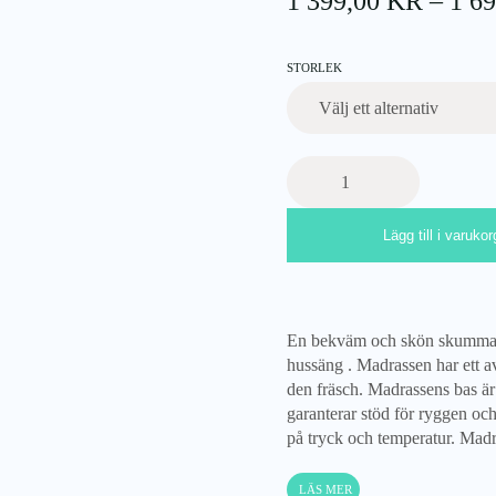
1 399,00
KR
–
1 6
STORLEK
Skummadrass
LUGO,
madrass
Lägg till i varukor
till
barnsäng
(olika
storlekar)
mängd
En bekväm och skön skummadras
hussäng . Madrassen har ett av
den fräsch. Madrassens bas är
garanterar stöd för ryggen oc
på tryck och temperatur. Ma
LÄS MER