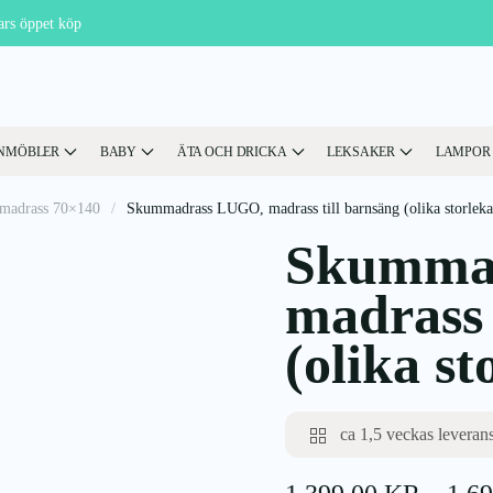
ars öppet köp
NMÖBLER
BABY
ÄTA OCH DRICKA
LEKSAKER
LAMPOR
madrass 70×140
Skummadrass LUGO, madrass till barnsäng (olika storleka
Skumma
madrass 
(olika st
ca 1,5 veckas leverans