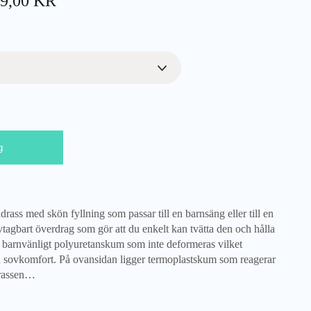
PRISINTERVALL:
99,00
KR
1
399,00 KR
TILL
1
699,00 KR
g
s med skön fyllning som passar till en barnsäng eller till en
tagbart överdrag som gör att du enkelt kan tvätta den och hålla
 barnvänligt polyuretanskum som inte deformeras vilket
h sovkomfort. På ovansidan ligger termoplastskum som reagerar
drassen…