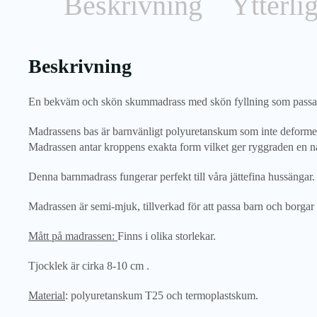
Beskrivning
Ytterli
Beskrivning
En bekväm och skön skummadrass med skön fyllning som passar till
Madrassens bas är barnvänligt polyuretanskum som inte deformera
Madrassen antar kroppens exakta form vilket ger ryggraden en na
Denna barnmadrass fungerar perfekt till våra jättefina hussängar.
Madrassen är semi-mjuk, tillverkad för att passa barn och borgar
Mått på madrassen:
Finns i olika storlekar.
Tjocklek är cirka 8-10 cm .
Material
: polyuretanskum T25 och termoplastskum.