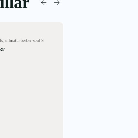
llar
NYTT
s, ullmatta berber soul S
kr