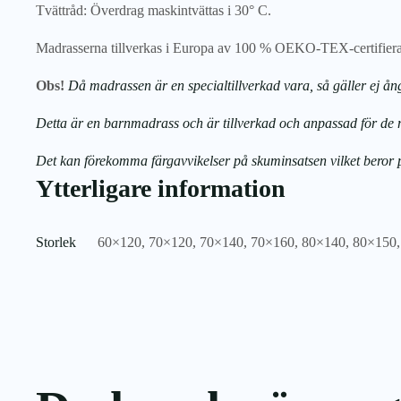
Tvättråd: Överdrag maskintvättas i 30° C.
Madrasserna tillverkas i Europa av 100 % OEKO-TEX-certifierat tyg
Obs!
Då madrassen är en specialtillverkad vara, så gäller ej ån
Detta är en barnmadrass och är tillverkad och anpassad för de m
Det kan förekomma färgavvikelser på skuminsatsen vilket beror p
Ytterligare information
Storlek
60×120
,
70×120
,
70×140
,
70×160
,
80×140
,
80×150