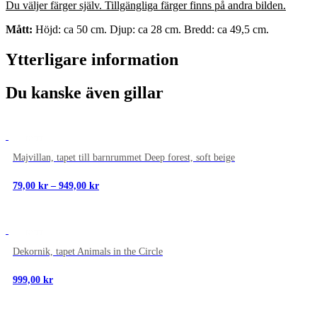
Du väljer färger själv. Tillgängliga färger finns på andra bilden.
Mått:
Höjd: ca 50 cm. Djup: ca 28 cm. Bredd: ca 49,5 cm.
Ytterligare information
Du kanske även gillar
NYTT
Majvillan, tapet till barnrummet Deep forest, soft beige
Prisintervall:
79,00
kr
–
949,00
kr
79,00 kr
till
949,00 kr
NYTT
Dekornik, tapet Animals in the Circle
999,00
kr