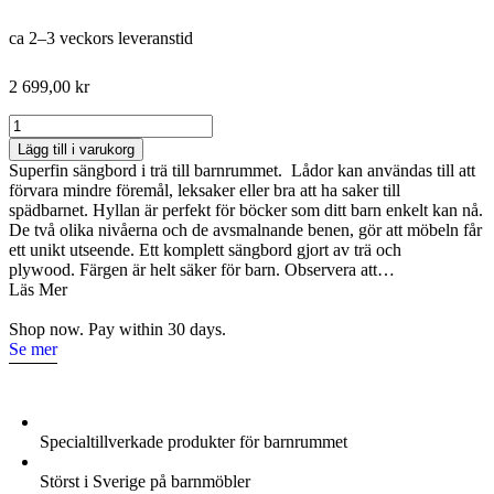
ca 2–3 veckors leveranstid
2 699,00
kr
Sängbord
till
Lägg till i varukorg
barnrummet
Superfin sängbord i trä till barnrummet. Lådor kan användas till att
–
förvara mindre föremål, leksaker eller bra att ha saker till
Stor
spädbarnet. Hyllan är perfekt för böcker som ditt barn enkelt kan nå.
Kameleont
De två olika nivåerna och de avsmalnande benen, gör att möbeln får
mängd
ett unikt utseende. Ett komplett sängbord gjort av trä och
plywood. Färgen är helt säker för barn. Observera att…
Läs Mer
Shop now. Pay within 30 days.
Se mer
Specialtillverkade produkter för barnrummet
Störst i Sverige på barnmöbler