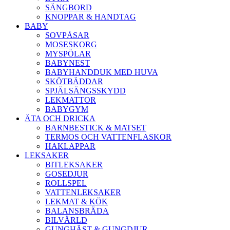
SÄNGBORD
KNOPPAR & HANDTAG
BABY
SOVPÅSAR
MOSESKORG
MYSPÖLAR
BABYNEST
BABYHANDDUK MED HUVA
SKÖTBÄDDAR
SPJÄLSÄNGSSKYDD
LEKMATTOR
BABYGYM
ÄTA OCH DRICKA
BARNBESTICK & MATSET
TERMOS OCH VATTENFLASKOR
HAKLAPPAR
LEKSAKER
BITLEKSAKER
GOSEDJUR
ROLLSPEL
VATTENLEKSAKER
LEKMAT & KÖK
BALANSBRÄDA
BILVÄRLD
GUNGHÄST & GUNGDJUR