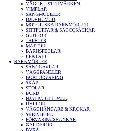
VÄGGKLISTERMÄRKEN
VIMPLAR
SÄNGMOBILER
DJURHUVUD
MOTORISKA BARNMÖBLER
SITTPUFFAR & SACCOSÄCKAR
GUNGOR
TAPETER
MATTOR
BARNSPEGLAR
LEKTÄLT
BARNMÖBLER
SÄNGGAVLAR
VÄGGPANELER
BOKFÖRVARING
SKÅP
STOLAR
BORD
HJÄLPA TILL PALL
HYLLOR
VÄGGHÄNGARE & KROKAR
SKRIVBORD
FÖRVARINGSBÄNKAR
GARDEROB
BYRÅ