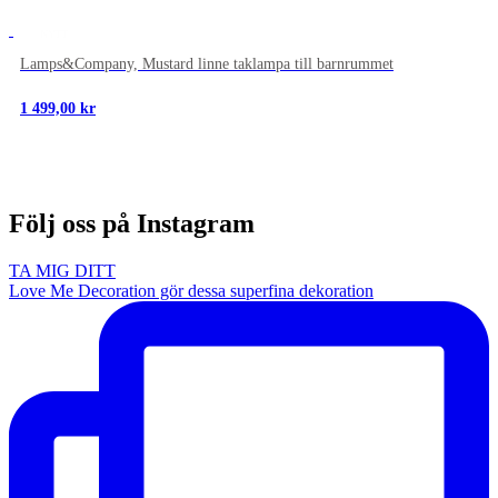
NYTT
Lamps&Company, Mustard linne taklampa till barnrummet
1 499,00
kr
Följ oss på Instagram
TA MIG DITT
Love Me Decoration gör dessa superfina dekoration