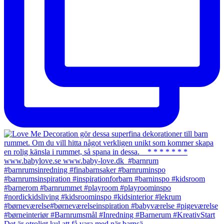
Det är otroligt kul att få vara med när barnsä