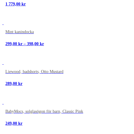
1 779,00
kr
NYTT
Mint kanindocka
Prisintervall:
299,00
kr
–
398,00
kr
299,00 kr
till
398,00 kr
NYTT
Liewood, badshorts, Otto Mustard
289,00
kr
NYTT
BabyMocs, solglasögon för barn, Classic Pink
249,00
kr