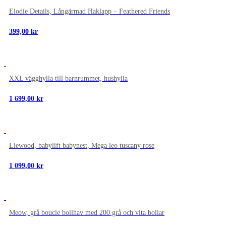
NYTT
Elodie Details, Långärmad Haklapp – Feathered Friends
399,00
kr
NYTT
XXL vägghylla till barnrummet, hushylla
1 699,00
kr
NYTT
Liewood, babylift babynest, Mega leo tuscany rose
1 099,00
kr
NYTT
Meow, grå boucle bollhav med 200 grå och vita bollar