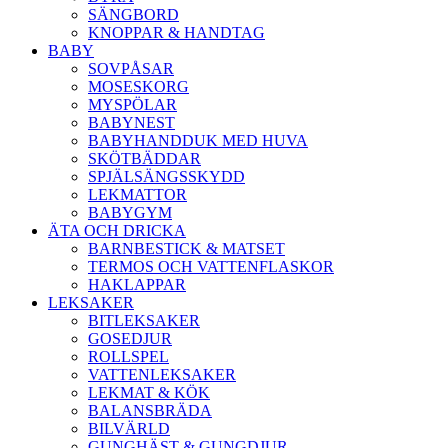
SÄNGBORD
KNOPPAR & HANDTAG
BABY
SOVPÅSAR
MOSESKORG
MYSPÖLAR
BABYNEST
BABYHANDDUK MED HUVA
SKÖTBÄDDAR
SPJÄLSÄNGSSKYDD
LEKMATTOR
BABYGYM
ÄTA OCH DRICKA
BARNBESTICK & MATSET
TERMOS OCH VATTENFLASKOR
HAKLAPPAR
LEKSAKER
BITLEKSAKER
GOSEDJUR
ROLLSPEL
VATTENLEKSAKER
LEKMAT & KÖK
BALANSBRÄDA
BILVÄRLD
GUNGHÄST & GUNGDJUR