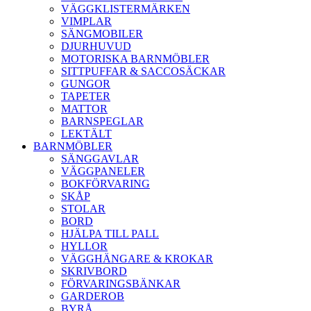
VÄGGKLISTERMÄRKEN
VIMPLAR
SÄNGMOBILER
DJURHUVUD
MOTORISKA BARNMÖBLER
SITTPUFFAR & SACCOSÄCKAR
GUNGOR
TAPETER
MATTOR
BARNSPEGLAR
LEKTÄLT
BARNMÖBLER
SÄNGGAVLAR
VÄGGPANELER
BOKFÖRVARING
SKÅP
STOLAR
BORD
HJÄLPA TILL PALL
HYLLOR
VÄGGHÄNGARE & KROKAR
SKRIVBORD
FÖRVARINGSBÄNKAR
GARDEROB
BYRÅ