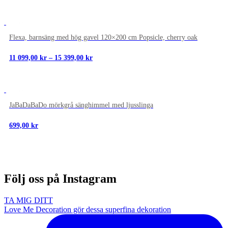
till
244,30 kr
NYTT
Flexa, barnsäng med hög gavel 120×200 cm Popsicle, cherry oak
Prisintervall:
11 099,00
kr
–
15 399,00
kr
11
099,00 kr
till
15
NYTT
399,00 kr
JaBaDaBaDo mörkgrå sänghimmel med ljusslinga
699,00
kr
Följ oss på Instagram
TA MIG DITT
Love Me Decoration gör dessa superfina dekoration