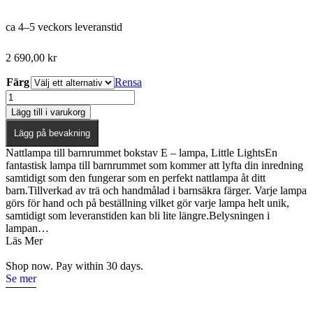
ca 4–5 veckors leveranstid
2 690,00
kr
Färg
Rensa
Little
Lights,
Lägg till i varukorg
Nattlampa
till
Lägg på bevakning
barnrummet,
Nattlampa till barnrummet bokstav E – lampa, Little LightsEn
Bokstav
fantastisk lampa till barnrummet som kommer att lyfta din inredning
E
samtidigt som den fungerar som en perfekt nattlampa åt ditt
mängd
barn.Tillverkad av trä och handmålad i barnsäkra färger. Varje lampa
görs för hand och på beställning vilket gör varje lampa helt unik,
samtidigt som leveranstiden kan bli lite längre.Belysningen i
lampan…
Läs Mer
Shop now. Pay within 30 days.
Se mer