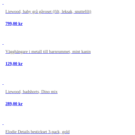
NYTT
Liewood, baby grå gåvoset (filt, leksak, snuttefilt)
799,00
kr
NYTT
Vägghängare i metall till barnrummet, mint kanin
129,00
kr
NYTT
Liewood, badshorts, Dino mix
289,00
kr
NYTT
Elodie Details bestickset 3-pack, gold