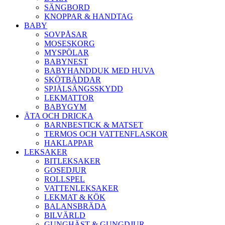
SÄNGBORD
KNOPPAR & HANDTAG
BABY
SOVPÅSAR
MOSESKORG
MYSPÖLAR
BABYNEST
BABYHANDDUK MED HUVA
SKÖTBÄDDAR
SPJÄLSÄNGSSKYDD
LEKMATTOR
BABYGYM
ÄTA OCH DRICKA
BARNBESTICK & MATSET
TERMOS OCH VATTENFLASKOR
HAKLAPPAR
LEKSAKER
BITLEKSAKER
GOSEDJUR
ROLLSPEL
VATTENLEKSAKER
LEKMAT & KÖK
BALANSBRÄDA
BILVÄRLD
GUNGHÄST & GUNGDJUR