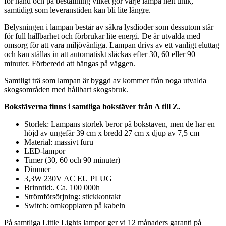
för hand och på beställning vilket gör varje lampa helt unik,
samtidigt som leveranstiden kan bli lite längre.
Belysningen i lampan består av säkra lysdioder som dessutom står
för full hållbarhet och förbrukar lite energi. De är utvalda med
omsorg för att vara miljövänliga. Lampan drivs av ett vanligt eluttag
och kan ställas in att automatiskt släckas efter 30, 60 eller 90
minuter. Förberedd att hängas på väggen.
Samtligt trä som lampan är byggd av kommer från noga utvalda
skogsområden med hållbart skogsbruk.
Bokstäverna finns i samtliga bokstäver från A till Z.
Storlek: Lampans storlek beror på bokstaven, men de har en
höjd av ungefär 39 cm x bredd 27 cm x djup av 7,5 cm
Material: massivt furu
LED-lampor
Timer (30, 60 och 90 minuter)
Dimmer
3,3W 230V AC EU PLUG
Brinntid:. Ca. 100 000h
Strömförsörjning: stickkontakt
Switch: omkopplaren på kabeln
På samtliga Little Lights lampor ger vi 12 månaders garanti på