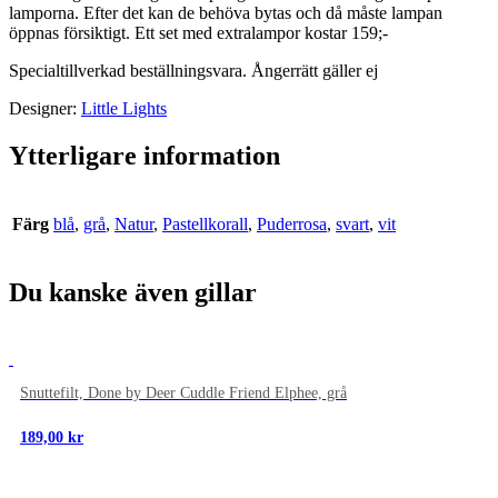
lamporna. Efter det kan de behöva bytas och då måste lampan
öppnas försiktigt. Ett set med extralampor kostar 159;-
Specialtillverkad beställningsvara. Ångerrätt gäller ej
Designer:
Little Lights
Ytterligare information
Färg
blå
,
grå
,
Natur
,
Pastellkorall
,
Puderrosa
,
svart
,
vit
Du kanske även gillar
NYTT
Snuttefilt, Done by Deer Cuddle Friend Elphee, grå
189,00
kr