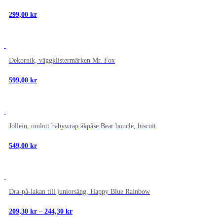
299,00
kr
NYTT
Dekornik, väggklistermärken Mr. Fox
599,00
kr
NYTT
Jollein, omlott babywrap åkpåse Bear boucle, biscuit
549,00
kr
NYTT
Dra-på-lakan till juniorsäng, Happy Blue Rainbow
Prisintervall:
209,30
kr
–
244,30
kr
209,30 kr