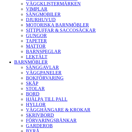
VÄGGKLISTERMÄRKEN
VIMPLAR
SÄNGMOBILER
DJURHUVUD
MOTORISKA BARNMÖBLER
SITTPUFFAR & SACCOSÄCKAR
GUNGOR
TAPETER
MATTOR
BARNSPEGLAR
LEKTÄLT
BARNMÖBLER
SÄNGGAVLAR
VÄGGPANELER
BOKFÖRVARING
SKÅP
STOLAR
BORD
HJÄLPA TILL PALL
HYLLOR
VÄGGHÄNGARE & KROKAR
SKRIVBORD
FÖRVARINGSBÄNKAR
GARDEROB
BYRÅ