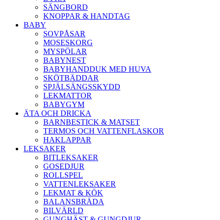
SÄNGBORD
KNOPPAR & HANDTAG
BABY
SOVPÅSAR
MOSESKORG
MYSPÖLAR
BABYNEST
BABYHANDDUK MED HUVA
SKÖTBÄDDAR
SPJÄLSÄNGSSKYDD
LEKMATTOR
BABYGYM
ÄTA OCH DRICKA
BARNBESTICK & MATSET
TERMOS OCH VATTENFLASKOR
HAKLAPPAR
LEKSAKER
BITLEKSAKER
GOSEDJUR
ROLLSPEL
VATTENLEKSAKER
LEKMAT & KÖK
BALANSBRÄDA
BILVÄRLD
GUNGHÄST & GUNGDJUR