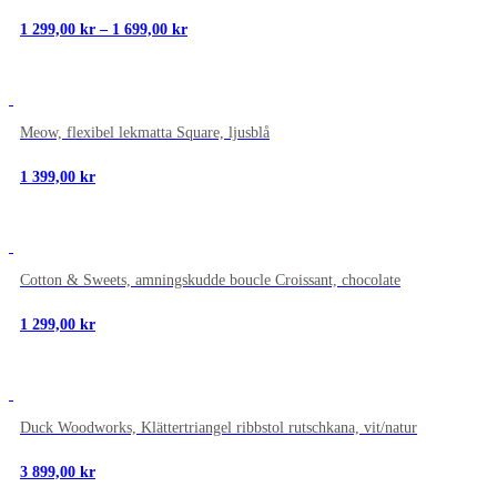
Prisintervall:
1 299,00
kr
–
1 699,00
kr
1
299,00 kr
till
1
NYTT
699,00 kr
Meow, flexibel lekmatta Square, ljusblå
1 399,00
kr
NYTT
Cotton & Sweets, amningskudde boucle Croissant, chocolate
1 299,00
kr
NYTT
Duck Woodworks, Klättertriangel ribbstol rutschkana, vit/natur
3 899,00
kr