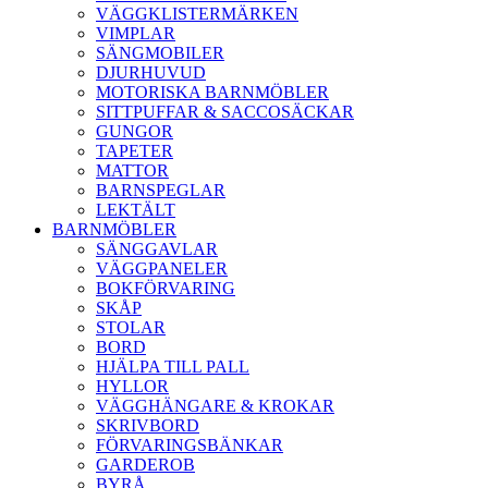
VÄGGKLISTERMÄRKEN
VIMPLAR
SÄNGMOBILER
DJURHUVUD
MOTORISKA BARNMÖBLER
SITTPUFFAR & SACCOSÄCKAR
GUNGOR
TAPETER
MATTOR
BARNSPEGLAR
LEKTÄLT
BARNMÖBLER
SÄNGGAVLAR
VÄGGPANELER
BOKFÖRVARING
SKÅP
STOLAR
BORD
HJÄLPA TILL PALL
HYLLOR
VÄGGHÄNGARE & KROKAR
SKRIVBORD
FÖRVARINGSBÄNKAR
GARDEROB
BYRÅ