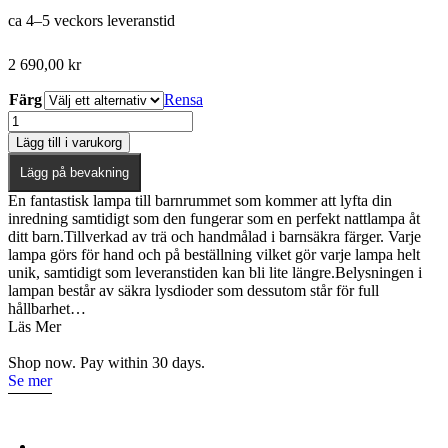
ca 4–5 veckors leveranstid
2 690,00
kr
Färg
Rensa
Little
Lights,
Lägg till i varukorg
Nattlampa
till
Lägg på bevakning
barnrummet,
En fantastisk lampa till barnrummet som kommer att lyfta din
Bokstav
inredning samtidigt som den fungerar som en perfekt nattlampa åt
B
ditt barn.Tillverkad av trä och handmålad i barnsäkra färger. Varje
mängd
lampa görs för hand och på beställning vilket gör varje lampa helt
unik, samtidigt som leveranstiden kan bli lite längre.Belysningen i
lampan består av säkra lysdioder som dessutom står för full
hållbarhet…
Läs Mer
Shop now. Pay within 30 days.
Se mer