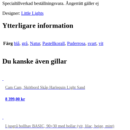
Specialtillverkad beställningsvara. Ångerrätt gäller ej
Designer:
Little Lights
Ytterligare information
Färg
blå
,
grå
,
Natur
,
Pastellkorall
,
Puderrosa
,
svart
,
vit
Du kanske även gillar
NYTT
Cam Cam, Skötbord Skåp Harlequin Light Sand
8 399,00
kr
NYTT
Ljusgrå bollhav BASIC, 90×30 med bollar (vit, lilac, beige, mint)