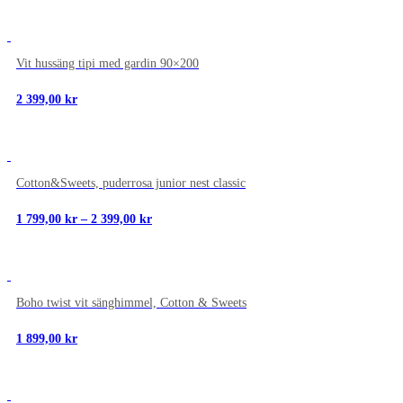
NYTT
Vit hussäng tipi med gardin 90×200
2 399,00
kr
NYTT
Cotton&Sweets, puderrosa junior nest classic
Prisintervall:
1 799,00
kr
–
2 399,00
kr
1
799,00 kr
till
2
NYTT
399,00 kr
Boho twist vit sänghimmel, Cotton & Sweets
1 899,00
kr
NYTT