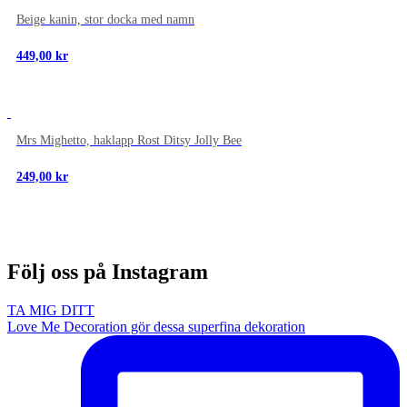
Beige kanin, stor docka med namn
449,00
kr
NYTT
Mrs Mighetto, haklapp Rost Ditsy Jolly Bee
249,00
kr
Följ oss på Instagram
TA MIG DITT
Love Me Decoration gör dessa superfina dekoration