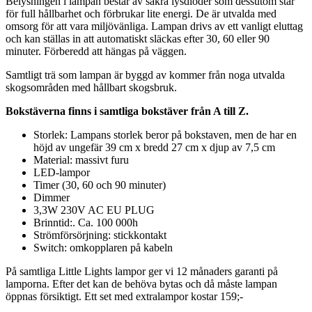
Belysningen i lampan består av säkra lysdioder som dessutom står
för full hållbarhet och förbrukar lite energi. De är utvalda med
omsorg för att vara miljövänliga. Lampan drivs av ett vanligt eluttag
och kan ställas in att automatiskt släckas efter 30, 60 eller 90
minuter. Förberedd att hängas på väggen.
Samtligt trä som lampan är byggd av kommer från noga utvalda
skogsområden med hållbart skogsbruk.
Bokstäverna finns i samtliga bokstäver från A till Z.
Storlek: Lampans storlek beror på bokstaven, men de har en
höjd av ungefär 39 cm x bredd 27 cm x djup av 7,5 cm
Material: massivt furu
LED-lampor
Timer (30, 60 och 90 minuter)
Dimmer
3,3W 230V AC EU PLUG
Brinntid:. Ca. 100 000h
Strömförsörjning: stickkontakt
Switch: omkopplaren på kabeln
På samtliga Little Lights lampor ger vi 12 månaders garanti på
lamporna. Efter det kan de behöva bytas och då måste lampan
öppnas försiktigt. Ett set med extralampor kostar 159;-