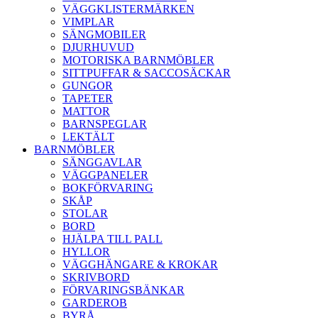
VÄGGKLISTERMÄRKEN
VIMPLAR
SÄNGMOBILER
DJURHUVUD
MOTORISKA BARNMÖBLER
SITTPUFFAR & SACCOSÄCKAR
GUNGOR
TAPETER
MATTOR
BARNSPEGLAR
LEKTÄLT
BARNMÖBLER
SÄNGGAVLAR
VÄGGPANELER
BOKFÖRVARING
SKÅP
STOLAR
BORD
HJÄLPA TILL PALL
HYLLOR
VÄGGHÄNGARE & KROKAR
SKRIVBORD
FÖRVARINGSBÄNKAR
GARDEROB
BYRÅ