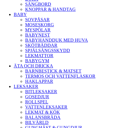
SÄNGBORD
KNOPPAR & HANDTAG
BABY
SOVPÅSAR
MOSESKORG
MYSPÖLAR
BABYNEST
BABYHANDDUK MED HUVA
SKÖTBÄDDAR
SPJÄLSÄNGSSKYDD
LEKMATTOR
BABYGYM
ÄTA OCH DRICKA
BARNBESTICK & MATSET
TERMOS OCH VATTENFLASKOR
HAKLAPPAR
LEKSAKER
BITLEKSAKER
GOSEDJUR
ROLLSPEL
VATTENLEKSAKER
LEKMAT & KÖK
BALANSBRÄDA
BILVÄRLD
GUNGHÄST & GUNGDJUR