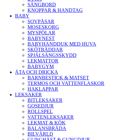
SÄNGBORD
KNOPPAR & HANDTAG
BABY
SOVPÅSAR
MOSESKORG
MYSPÖLAR
BABYNEST
BABYHANDDUK MED HUVA
SKÖTBÄDDAR
SPJÄLSÄNGSSKYDD
LEKMATTOR
BABYGYM
ÄTA OCH DRICKA
BARNBESTICK & MATSET
TERMOS OCH VATTENFLASKOR
HAKLAPPAR
LEKSAKER
BITLEKSAKER
GOSEDJUR
ROLLSPEL
VATTENLEKSAKER
LEKMAT & KÖK
BALANSBRÄDA
BILVÄRLD
GUNGHÄST & GUNGDJUR