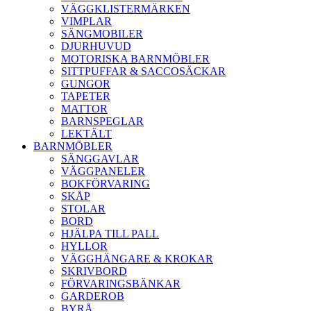
VÄGGKLISTERMÄRKEN
VIMPLAR
SÄNGMOBILER
DJURHUVUD
MOTORISKA BARNMÖBLER
SITTPUFFAR & SACCOSÄCKAR
GUNGOR
TAPETER
MATTOR
BARNSPEGLAR
LEKTÄLT
BARNMÖBLER
SÄNGGAVLAR
VÄGGPANELER
BOKFÖRVARING
SKÅP
STOLAR
BORD
HJÄLPA TILL PALL
HYLLOR
VÄGGHÄNGARE & KROKAR
SKRIVBORD
FÖRVARINGSBÄNKAR
GARDEROB
BYRÅ