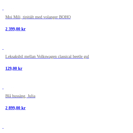
NYTT
Moi Mili, tipitält med volanger BOHO
2 399,00
kr
NYTT
Leksaksbil mellan Volkswagen classical beetle gul
129,00
kr
NYTT
Blå hussäng, Julia
2 899,00
kr
NYTT