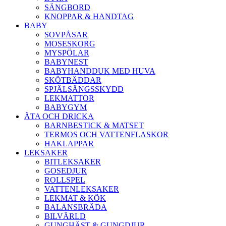
SÄNGBORD
KNOPPAR & HANDTAG
BABY
SOVPÅSAR
MOSESKORG
MYSPÖLAR
BABYNEST
BABYHANDDUK MED HUVA
SKÖTBÄDDAR
SPJÄLSÄNGSSKYDD
LEKMATTOR
BABYGYM
ÄTA OCH DRICKA
BARNBESTICK & MATSET
TERMOS OCH VATTENFLASKOR
HAKLAPPAR
LEKSAKER
BITLEKSAKER
GOSEDJUR
ROLLSPEL
VATTENLEKSAKER
LEKMAT & KÖK
BALANSBRÄDA
BILVÄRLD
GUNGHÄST & GUNGDJUR