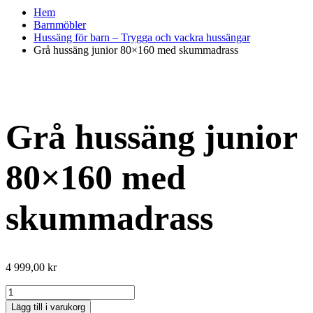
Hem
Barnmöbler
Hussäng för barn – Trygga och vackra hussängar
Grå hussäng junior 80×160 med skummadrass
Grå hussäng junior
80×160 med
skummadrass
4 999,00
kr
Grå
hussäng
Lägg till i varukorg