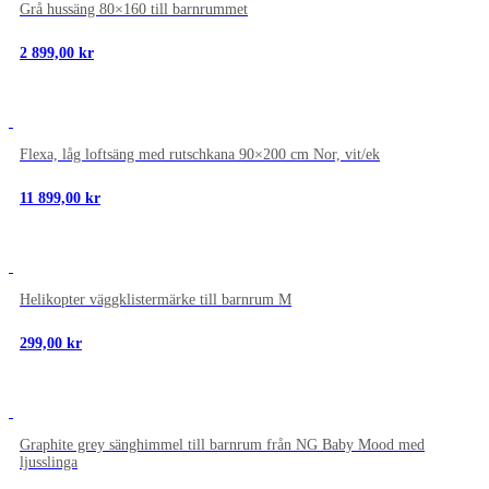
Grå hussäng 80×160 till barnrummet
2 899,00
kr
NYTT
Flexa, låg loftsäng med rutschkana 90×200 cm Nor, vit/ek
11 899,00
kr
NYTT
Helikopter väggklistermärke till barnrum M
299,00
kr
NYTT
Graphite grey sänghimmel till barnrum från NG Baby Mood med
ljusslinga