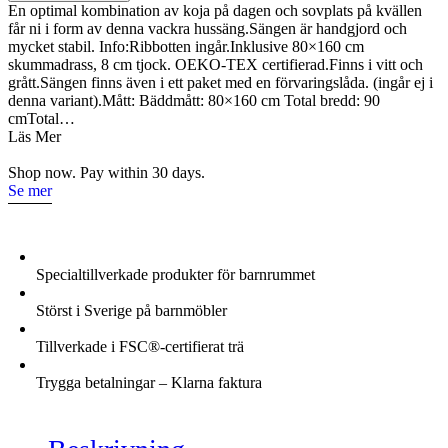
junior
En optimal kombination av koja på dagen och sovplats på kvällen
80×160
får ni i form av denna vackra hussäng.Sängen är handgjord och
med
mycket stabil. Info:Ribbotten ingår.Inklusive 80×160 cm
skummadrass
skummadrass, 8 cm tjock. OEKO-TEX certifierad.Finns i vitt och
mängd
grått.Sängen finns även i ett paket med en förvaringslåda. (ingår ej i
denna variant).Mått: Bäddmått: 80×160 cm Total bredd: 90
cmTotal…
Läs Mer
Shop now. Pay within 30 days.
Se mer
Specialtillverkade produkter för barnrummet
Störst i Sverige på barnmöbler
Tillverkade i FSC®-certifierat trä
Trygga betalningar – Klarna faktura