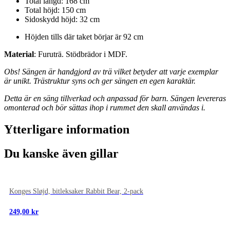
Total längd: 168 cm
Total höjd: 150 cm
Sidoskydd höjd: 32 cm
Höjden tills där taket börjar är 92 cm
Material
: Furuträ. Stödbrädor i MDF.
Obs! Sängen är handgjord av trä vilket betyder att varje exemplar
är unikt. Trästruktur syns och ger sängen en egen karaktär.
Detta är en säng tillverkad och anpassad för barn.
Sängen levereras
omonterad och bör sättas ihop i rummet den skall användas i.
Ytterligare information
Du kanske även gillar
NYTT
Konges Sløjd, bitleksaker Rabbit Bear, 2-pack
249,00
kr