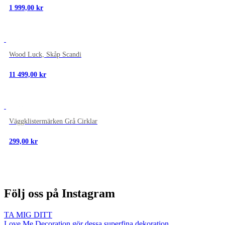
1 999,00
kr
NYTT
Wood Luck, Skåp Scandi
11 499,00
kr
NYTT
Väggklistermärken Grå Cirklar
299,00
kr
Följ oss på Instagram
TA MIG DITT
Love Me Decoration gör dessa superfina dekoration