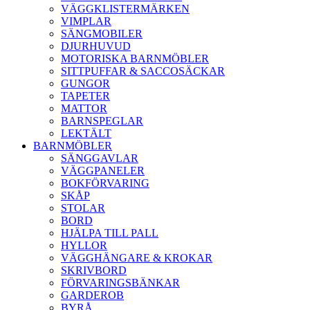
VÄGGKLISTERMÄRKEN
VIMPLAR
SÄNGMOBILER
DJURHUVUD
MOTORISKA BARNMÖBLER
SITTPUFFAR & SACCOSÄCKAR
GUNGOR
TAPETER
MATTOR
BARNSPEGLAR
LEKTÄLT
BARNMÖBLER
SÄNGGAVLAR
VÄGGPANELER
BOKFÖRVARING
SKÅP
STOLAR
BORD
HJÄLPA TILL PALL
HYLLOR
VÄGGHÄNGARE & KROKAR
SKRIVBORD
FÖRVARINGSBÄNKAR
GARDEROB
BYRÅ