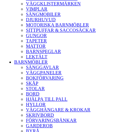
VÄGGKLISTERMÄRKEN
VIMPLAR
SÄNGMOBILER
DJURHUVUD
MOTORISKA BARNMÖBLER
SITTPUFFAR & SACCOSÄCKAR
GUNGOR
TAPETER
MATTOR
BARNSPEGLAR
LEKTÄLT
BARNMÖBLER
SÄNGGAVLAR
VÄGGPANELER
BOKFÖRVARING
SKÅP
STOLAR
BORD
HJÄLPA TILL PALL
HYLLOR
VÄGGHÄNGARE & KROKAR
SKRIVBORD
FÖRVARINGSBÄNKAR
GARDEROB
BYRÅ