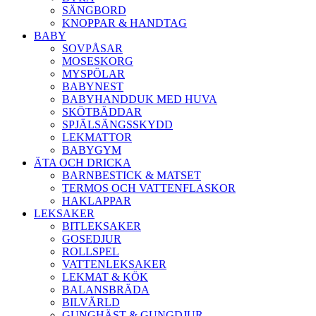
SÄNGBORD
KNOPPAR & HANDTAG
BABY
SOVPÅSAR
MOSESKORG
MYSPÖLAR
BABYNEST
BABYHANDDUK MED HUVA
SKÖTBÄDDAR
SPJÄLSÄNGSSKYDD
LEKMATTOR
BABYGYM
ÄTA OCH DRICKA
BARNBESTICK & MATSET
TERMOS OCH VATTENFLASKOR
HAKLAPPAR
LEKSAKER
BITLEKSAKER
GOSEDJUR
ROLLSPEL
VATTENLEKSAKER
LEKMAT & KÖK
BALANSBRÄDA
BILVÄRLD
GUNGHÄST & GUNGDJUR