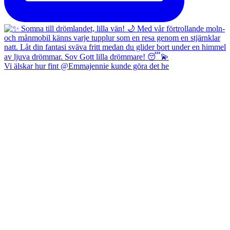
Vi älskar hur fint @Emmajennie kunde göra det he