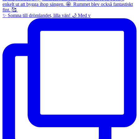
✨ Somna till drömlandet, lilla vän! 🌙 Med v