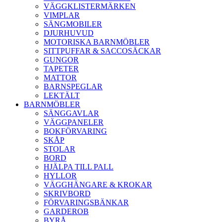
VÄGGKLISTERMÄRKEN
VIMPLAR
SÄNGMOBILER
DJURHUVUD
MOTORISKA BARNMÖBLER
SITTPUFFAR & SACCOSÄCKAR
GUNGOR
TAPETER
MATTOR
BARNSPEGLAR
LEKTÄLT
BARNMÖBLER
SÄNGGAVLAR
VÄGGPANELER
BOKFÖRVARING
SKÅP
STOLAR
BORD
HJÄLPA TILL PALL
HYLLOR
VÄGGHÄNGARE & KROKAR
SKRIVBORD
FÖRVARINGSBÄNKAR
GARDEROB
BYRÅ