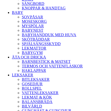
SÄNGBORD
KNOPPAR & HANDTAG
BABY
SOVPÅSAR
MOSESKORG
MYSPÖLAR
BABYNEST
BABYHANDDUK MED HUVA
SKÖTBÄDDAR
SPJÄLSÄNGSSKYDD
LEKMATTOR
BABYGYM
ÄTA OCH DRICKA
BARNBESTICK & MATSET
TERMOS OCH VATTENFLASKOR
HAKLAPPAR
LEKSAKER
BITLEKSAKER
GOSEDJUR
ROLLSPEL
VATTENLEKSAKER
LEKMAT & KÖK
BALANSBRÄDA
BILVÄRLD
GUNGHÄST & GUNGDJUR