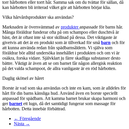
torr hårbotten eller torrt hår. Samma sak om du tvättar för sällan, då
kan hårbotten bli irriterad vilket gör att hårbotten börjar klia.
Vilka hårvårdsprodukter ska användas?
Marknaden är översvämmad av
produkter
anpassade för barns hår.
Många föräldrar funderar ofta på om schampoo eller duschtvå är
bäst, det är oftast inte så stor skillnad på dessa. Det viktigaste är
givetvis att det är en produkt som är tillverkad för små
barn
och för
att kunna använda redan från spädbarnsåldern. Vi själva som
föräldrar bör alltid undersöka innehållet i produkten och om vi är
osäkra, forska vidare. Självklart ju färre skadliga substanser desto
bättre. Viktigt är även att se om barnet får någon allergisk reaktion
på det valda schampoot, de allra vanligaste är en röd hårbotten.
Daglig skötsel av håret
Borste är vad som ska användas och inte en kam, som är alldeles för
hårt för din barns känsliga hud. Använd även en borste speciellt
anpassad för spädbarn. Att kamma barnet brukar skapa harmoni och
ger
barnet
ett lugn, då det samtidigt fungerar som massage för
hårbotten. Detta innebär förbättrad.
← Föregående
Nästa →