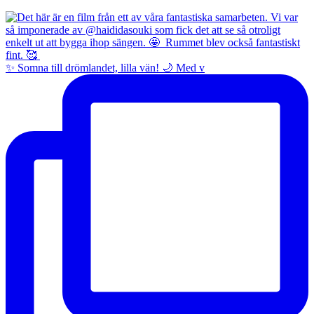
✨ Somna till drömlandet, lilla vän! 🌙 Med v