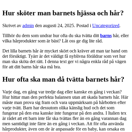
Hur sköter man barnets hjässa och hår?
Skrivet av
admin
den
augusti 24, 2025
. Postad i
Uncategorized
.
Tillhör du dem som undrar hur ofta du ska tvätta ditt
barns
hår, eller
vilka hårprodukter som är bäst? Låt oss ge dig lite råd.
Det lilla barnets hår är mycket skört och kräver att man tar hand om
det försiktigt. Tyärr är det väldigt få nyblivna föräldrar som vet hur
man ska sköta det rätt. I denna text ger vi några enkla råd på vägen
för att ditt barns hår ska må bra.
Hur ofta ska man då tvätta barnets hår?
Varje dag, en gång var tredje dag eller kanske en gång i veckan?
Hur hittar man den perfekta balansen utan att skada barnets hår. Här
måste man prova sig fram och vara uppmärksam på hårbotten efter
varje tvätt. Barn har dessutom olika känslig hud och det som
fungerar på den ena kanske inte fungerar på den andra. I Italien tex
är rådet att ett barn inte får ska tvättas fler än en gång varannan dag
men samtidigt inte färre än en gång i veckan. Att för ofta använda
hårprodukter, även om de är anpassade för en baby, kan orsaka en