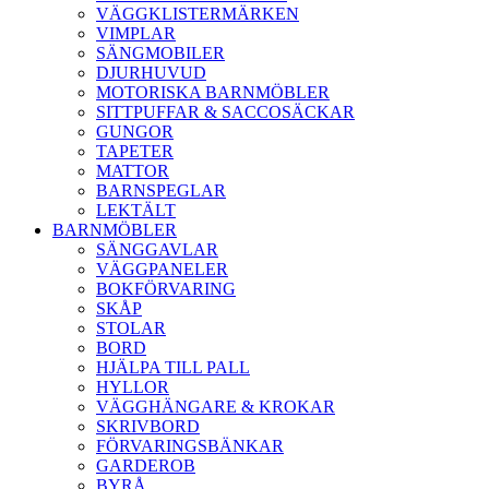
VÄGGKLISTERMÄRKEN
VIMPLAR
SÄNGMOBILER
DJURHUVUD
MOTORISKA BARNMÖBLER
SITTPUFFAR & SACCOSÄCKAR
GUNGOR
TAPETER
MATTOR
BARNSPEGLAR
LEKTÄLT
BARNMÖBLER
SÄNGGAVLAR
VÄGGPANELER
BOKFÖRVARING
SKÅP
STOLAR
BORD
HJÄLPA TILL PALL
HYLLOR
VÄGGHÄNGARE & KROKAR
SKRIVBORD
FÖRVARINGSBÄNKAR
GARDEROB
BYRÅ