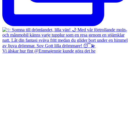
Vi älskar hur fint @Emmajennie kunde göra det he