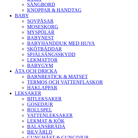
SÄNGBORD
KNOPPAR & HANDTAG
BABY
SOVPÅSAR
MOSESKORG
MYSPÖLAR
BABYNEST
BABYHANDDUK MED HUVA
SKÖTBÄDDAR
SPJÄLSÄNGSSKYDD
LEKMATTOR
BABYGYM
ÄTA OCH DRICKA
BARNBESTICK & MATSET
TERMOS OCH VATTENFLASKOR
HAKLAPPAR
LEKSAKER
BITLEKSAKER
GOSEDJUR
ROLLSPEL
VATTENLEKSAKER
LEKMAT & KÖK
BALANSBRÄDA
BILVÄRLD
GUNGHÄST & GUNGDJUR