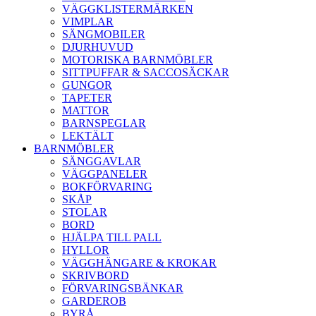
VÄGGKLISTERMÄRKEN
VIMPLAR
SÄNGMOBILER
DJURHUVUD
MOTORISKA BARNMÖBLER
SITTPUFFAR & SACCOSÄCKAR
GUNGOR
TAPETER
MATTOR
BARNSPEGLAR
LEKTÄLT
BARNMÖBLER
SÄNGGAVLAR
VÄGGPANELER
BOKFÖRVARING
SKÅP
STOLAR
BORD
HJÄLPA TILL PALL
HYLLOR
VÄGGHÄNGARE & KROKAR
SKRIVBORD
FÖRVARINGSBÄNKAR
GARDEROB
BYRÅ