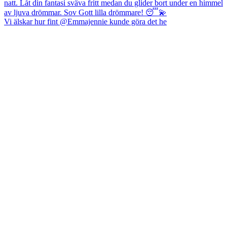
Vi älskar hur fint @Emmajennie kunde göra det he