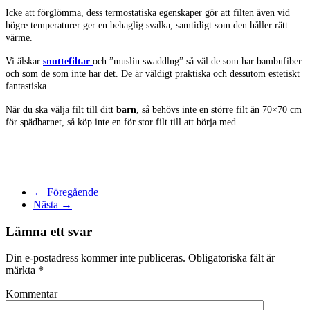
Icke att förglömma, dess termostatiska egenskaper gör att filten även vid
högre temperaturer ger en behaglig svalka, samtidigt som den håller rätt
värme.
Vi älskar
snuttefiltar
och ”muslin swaddlng” så väl de som har bambufiber
och som de som inte har det. De är väldigt praktiska och dessutom estetiskt
fantastiska.
När du ska välja filt till ditt
barn
, så behövs inte en större filt än 70×70 cm
för spädbarnet, så köp inte en för stor filt till att börja med.
← Föregående
Nästa →
Lämna ett svar
Din e-postadress kommer inte publiceras. Obligatoriska fält är
märkta
*
Kommentar