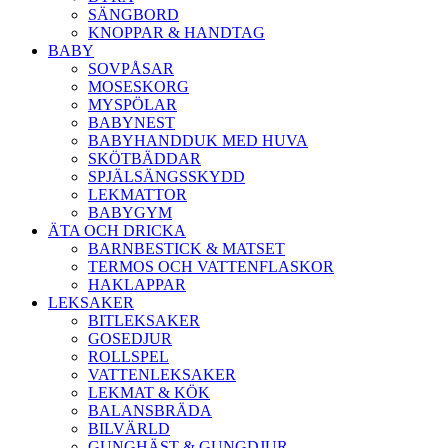
SÄNGBORD
KNOPPAR & HANDTAG
BABY
SOVPÅSAR
MOSESKORG
MYSPÖLAR
BABYNEST
BABYHANDDUK MED HUVA
SKÖTBÄDDAR
SPJÄLSÄNGSSKYDD
LEKMATTOR
BABYGYM
ÄTA OCH DRICKA
BARNBESTICK & MATSET
TERMOS OCH VATTENFLASKOR
HAKLAPPAR
LEKSAKER
BITLEKSAKER
GOSEDJUR
ROLLSPEL
VATTENLEKSAKER
LEKMAT & KÖK
BALANSBRÄDA
BILVÄRLD
GUNGHÄST & GUNGDJUR