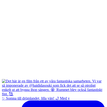
✨ Somna till drömlandet, lilla vän! 🌙 Med v